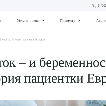
8 (86
и
Услуги и цены
Пациенту
Акци
 2 месяца: история пациентки Евродон
ток – и беременнос
ория пациентки Ев