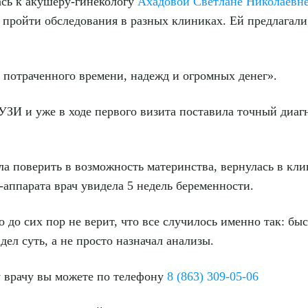
сь к акушеру-гинекологу
Ахадовой Светлане Николаевн
а пройти обследования в разных клиниках. Ей предлагали
рите сопутствующую услугу
 потраченного времени, надежд и огромных денег».
УЗИ и уже в ходе первого визита поставила точный диагн
ПОДТВЕР
ла поверить в возможность материнства, вернулась в кли
ТПРАВИТЬ
Я даю согласие на
обработку персональных да
-аппарата врач увидела 5 недель беременности.
о до сих пор не верит, что все случилось именно так: бы
ел суть, а не просто назначал анализы.
у врачу вы можете по телефону
8 (863) 309-05-06