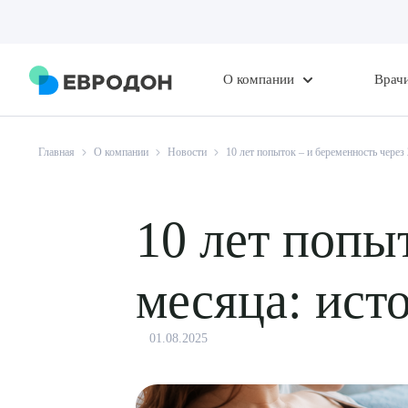
О компании
Врач
Главная
О компании
Новости
10 лет попыток – и беременность через
10 лет попы
месяца: ист
01.08.2025