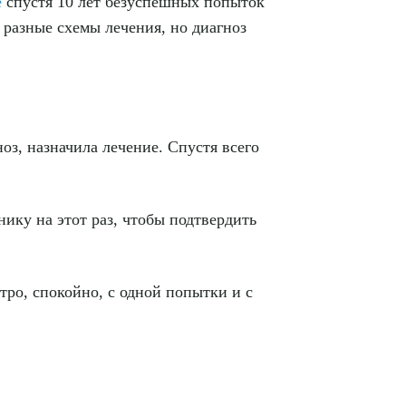
е
спустя 10 лет безуспешных попыток
 разные схемы лечения, но диагноз
оз, назначила лечение. Спустя всего
ДИТЬ
нику на этот раз, чтобы подтвердить
нных
стро, спокойно, с одной попытки и с