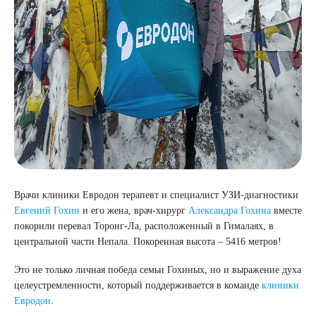
8 (863) 309-05-06
ЗАКАЗАТЬ ЗВОНОК
ЗАПИСЬ ОНЛАЙН
Врачи клиники Евродон терапевт и специалист УЗИ-диагностики
Евгений Гохин
и его жена, врач-хирург
Александра Гохина
вместе
покорили перевал Торонг-Ла, расположенный в Гималаях, в
центральной части Непала. Покоренная высота –
5416 метров
!
Это не только личная победа семьи Гохиных, но и выражение духа
целеустремленности, который поддерживается в команде
клиники
Евродон
.