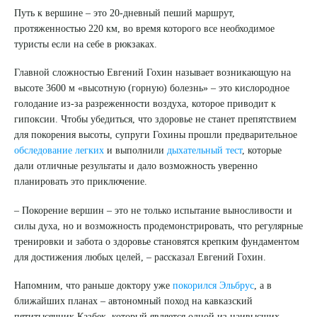
Путь к вершине – это 20-дневный пеший маршрут,
протяженностью 220 км, во время которого все необходимое
туристы если на себе в рюкзаках.
Главной сложностью Евгений Гохин называет возникающую на
высоте
3600 м
«высотную (горную) болезнь» – это кислородное
голодание из-за разреженности воздуха, которое приводит к
гипоксии. Чтобы убедиться, что здоровье не станет препятствием
для покорения высоты, супруги Гохины прошли предварительное
обследование легких
и выполнили
дыхательный тест
, которые
дали отличные результаты и дало возможность уверенно
планировать это приключение.
Выберите сопутствующую услугу
– Покорение вершин – это не только испытание выносливости и
силы духа, но и возможность продемонстрировать, что регулярные
тренировки и забота о здоровье становятся крепким фундаментом
для достижения любых целей, – рассказал Евгений Гохин.
ПОДТВЕРДИТЬ
Напомним, что раньше доктору уже
покорился Эльбрус
, а в
ОТПРАВИТЬ
ближайших планах – автономный поход на кавказский
пятитысячник Казбек, который является одной из наивысших