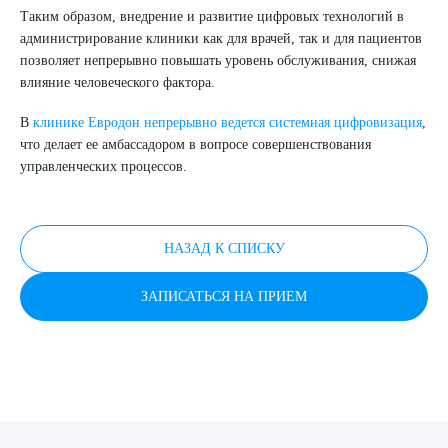
Таким образом, внедрение и развитие цифровых технологий в
ОТПРАВИТЬ
администрирование клиники как для врачей, так и для пациентов
Я даю согласие на
обработку персональных данных
позволяет непрерывно повышать уровень обслуживания, снижая
влияние человеческого фактора.
В
клинике Евродон непрерывно ведется системная цифровизация
,
что делает ее амбассадором в вопросе совершенствования
управленческих процессов.
НАЗАД К СПИСКУ
ЗАПИСАТЬСЯ НА ПРИЕМ