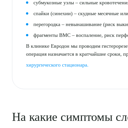
субмукозные узлы – сильные кровотечения
спайки (синехии) – скудные месячные или
перегородка – невынашивание (риск выки
фрагменты ВМС – воспаление, риск перф
В клинике Евродон мы проводим гистерорезе
операция назначается в кратчайшие сроки, п
хирургического стационара.
Выбе
На какие симптомы сл
О