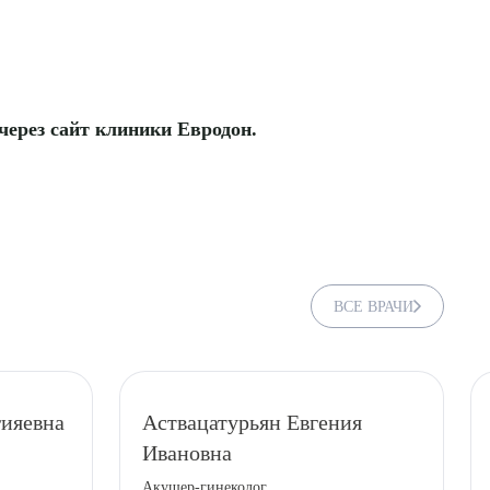
 через сайт клиники Евродон.
ВСЕ ВРАЧИ
гияевна
Аствацатурьян Евгения
Ивановна
Акушер-гинеколог