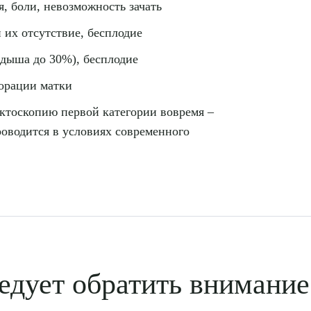
, боли, невозможность зачать
 их отсутствие, бесплодие
дыша до 30%), бесплодие
орации матки
ктоскопию первой категории вовремя –
роводится в условиях современного
рите сопутствующую услугу
ПОДТВЕР
едует обратить внимание
ТПРАВИТЬ
Я даю согласие на
обработку персональных да