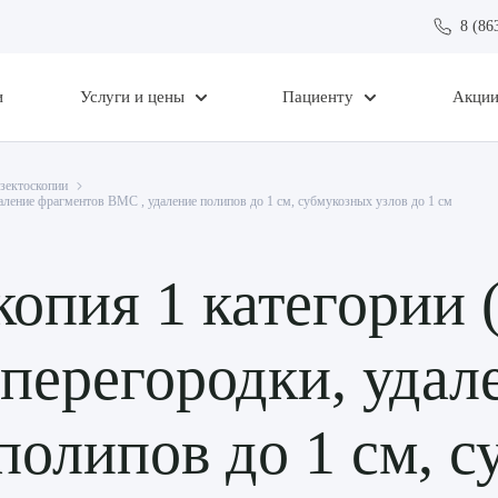
8 (86
и
Услуги и цены
Пациенту
Акци
зектоскопии
даление фрагментов ВМС , удаление полипов до 1 см, субмукозных узлов до 1 см
копия 1 категории 
перегородки, удал
полипов до 1 см, 