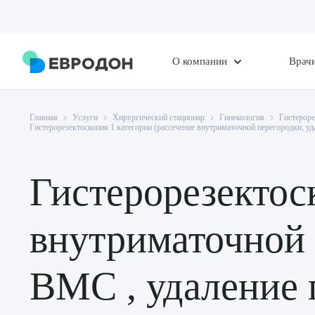
О компании
Врач
Главная
Услуги
Хирургический стационар
Гинекология
Гистероре
Гистерорезектоскопия 1 категории (рассечение внутриматочной перегородки, у
Гистерорезектос
внутриматочной 
ВМС , удаление 