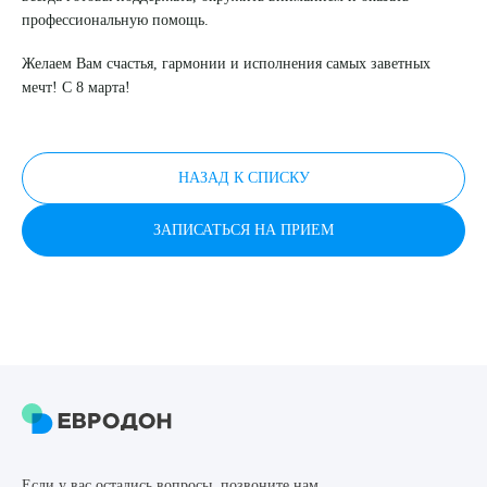
профессиональную помощь.
Желаем Вам счастья, гармонии и исполнения самых заветных
Выберите сопутствующую услугу
мечт! С 8 марта!
ПОДТВЕРДИТЬ
НАЗАД К СПИСКУ
ОТПРАВИТЬ
ЗАПИСАТЬСЯ НА ПРИЕМ
Я даю согласие на
обработку персональных данных
Если у вас остались вопросы, позвоните нам