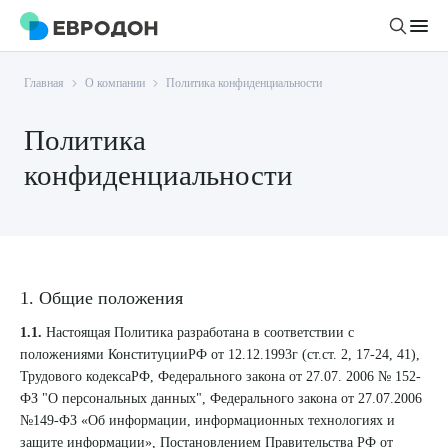
Главная
О компании
Политика конфиденциальности
Личный кабинет
Политика
О компании
конфиденциальности
Новости
Врачи
Статьи
Руководство клиники
Услуги и цены
Вакансии
Направления
1. Общие положения
Пациенту
Врачам
Лабораторная диагностика
1.1.
Настоящая Политика разработана в соответствии с
Подготовка к анализам
Правовая информация
положениями КонституцииРФ от 12.12.1993г (ст.ст. 2, 17-24, 41),
Инструментальная диагностика
Акции
Подготовка к диагностике
Трудового кодексаРФ, Федерального закона от 27.07. 2006 № 152-
Политика конфиденциальности
Хирургический стационар
ФЗ "О персональных данных", Федерального закона от 27.07.2006
ДМС
Филиалы
Пользовательское соглашение
№149-ФЗ «Об информации, информационных технологиях и
защите информации», Постановлением Правительства РФ от