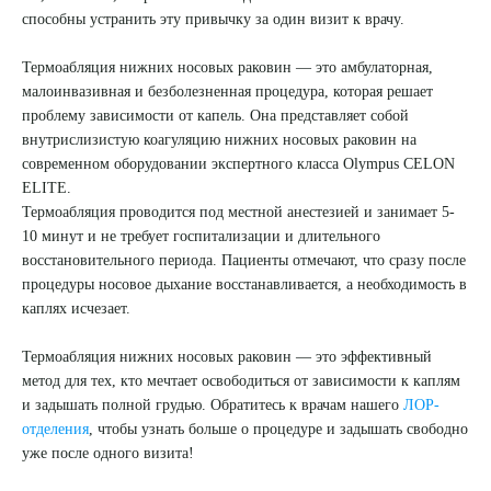
способны устранить эту привычку за один визит к врачу.
Термоабляция нижних носовых раковин
— это амбулаторная,
малоинвазивная и безболезненная процедура, которая решает
проблему зависимости от капель. Она представляет собой
внутрислизистую коагуляцию нижних носовых раковин на
современном оборудовании экспертного класса Olympus CELON
ELITE.
Термоабляция проводится под местной анестезией и занимает 5-
10 минут и не требует госпитализации и длительного
восстановительного периода. Пациенты отмечают, что сразу после
процедуры носовое дыхание восстанавливается, а необходимость в
каплях исчезает.
Выберите сопутствующую услугу
Термоабляция нижних носовых раковин
— это эффективный
метод для тех, кто мечтает освободиться от зависимости к каплям
и задышать полной грудью. Обратитесь к врачам нашего
ЛОР-
отделения
, чтобы узнать больше о процедуре и задышать свободно
ПОДТВЕРДИТЬ
уже после одного визита!
ОТПРАВИТЬ