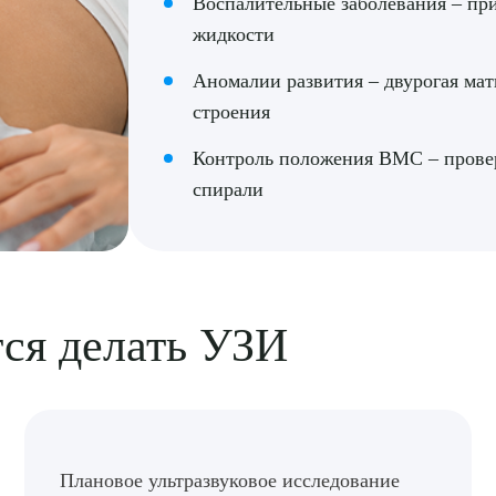
Воспалительные заболевания – при
жидкости
Аномалии развития – двурогая мат
строения
Контроль положения ВМС – прове
спирали
тся делать УЗИ
рите сопутствующую услугу
Плановое ультразвуковое исследование