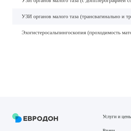
УЗИ органов малого таза (с допплерографией с
УЗИ органов малого таза (трансвагинально и т
Эхогистеросальпингоскопия (проходимость мат
Услуги и цен
Врачи