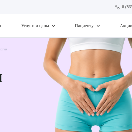
8 (86
и
Услуги и цены
Пациенту
Акци
логия
я