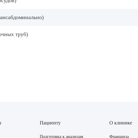
осудов)
рансабдоминально)
очных труб)
ы
Пациенту
О клинике
Подготовка к анализам
Франшиза