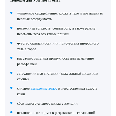
Поводом для УЗИ могут быть:
учащенное сердцебиение, дрожь в теле и повышенная
нервная возбудимость
постоянная усталость, сонливость, а также резкие
перемены веса без явных причин
чувство сдавленности или присутствия инородного
тела в горле
Выберите сопутствующую услугу
визуально заметная припухлость или изменение
рельефа шеи
затруднения при глотании (даже жидкой пищи или
ПОДТВЕРДИТЬ
слюны)
сильное
выпадение волос
и неестественная сухость
ОТПРАВИТЬ
кожи
Я даю согласие на
обработку персональных данных
сбои менструального цикла у женщин
отклонения от нормы в результатах исследований