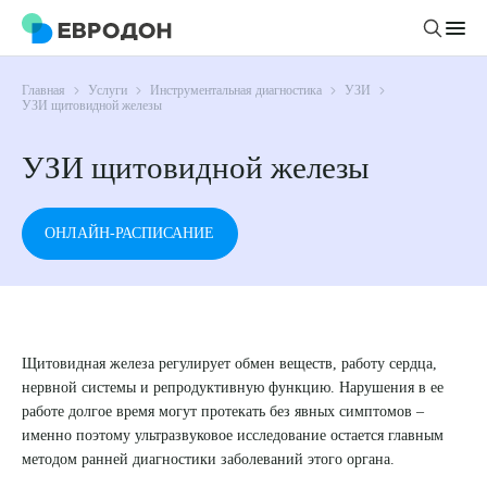
Главная
Услуги
Инструментальная диагностика
УЗИ
Личный кабинет
УЗИ щитовидной железы
УЗИ щитовидной железы
О компании
Новости
Врачи
ОНЛАЙН-РАСПИСАНИЕ
Статьи
Руководство клиники
Услуги и цены
Вакансии
Направления
Пациенту
Врачам
Лабораторная диагностика
Щитовидная железа регулирует обмен веществ, работу сердца,
Подготовка к анализам
Правовая информация
нервной системы и репродуктивную функцию. Нарушения в ее
Инструментальная диагностика
Акции
Подготовка к диагностике
работе долгое время могут протекать без явных симптомов –
Политика конфиденциальности
Хирургический стационар
именно поэтому ультразвуковое исследование остается главным
ДМС
Филиалы
Пользовательское соглашение
методом ранней диагностики заболеваний этого органа.