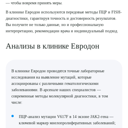
— чтобы вовремя принять меры.
8 (863) 309-05-06
В клинике Евродон используются передовые методы ПЦР и FISH-
диагностики, гарантируя точность и достоверность результатов.
Вы получите не только данные, но и профессиональную
ЗАКАЗАТЬ ЗВОНОК
интерпретацию, рекомендации врача и индивидуальный подход.
ЗАПИСЬ ОНЛАЙН
Анализы в клинике Евродон
В клинике Евродон проводятся точные лабораторные
исследования на выявление мутаций, которые
ассоциированы с различными гематологическими
заболеваниями. В арсенале наших специалистов —
современные методы молекулярной диагностики, в том
числе:
ПЦР-анализ мутации V617F в 14 экзоне JAK2-гена —
ключевой маркер миелопролиферативных заболеваний;