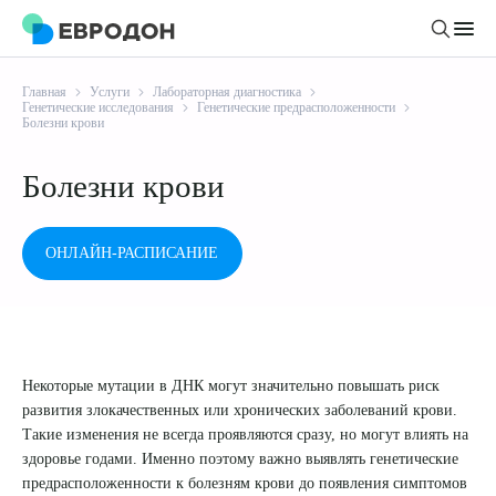
Главная
Услуги
Лабораторная диагностика
Личный кабинет
Генетические исследования
Генетические предрасположенности
Болезни крови
О компании
Болезни крови
Новости
Врачи
Статьи
ОНЛАЙН-РАСПИСАНИЕ
Руководство клиники
Услуги и цены
Вакансии
Направления
Пациенту
Врачам
Лабораторная диагностика
Подготовка к анализам
Некоторые мутации в ДНК могут значительно повышать риск
Правовая информация
Инструментальная диагностика
Акции
развития злокачественных или хронических заболеваний крови.
Подготовка к диагностике
Политика конфиденциальности
Хирургический стационар
Такие изменения не всегда проявляются сразу, но могут влиять на
ДМС
Филиалы
здоровье годами. Именно поэтому важно выявлять генетические
Пользовательское соглашение
предрасположенности к болезням крови до появления симптомов