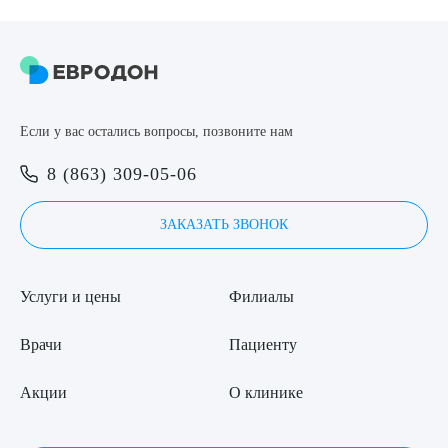
8 (863) 309-05-06
ЗАКАЗАТЬ ЗВОНОК
Выберите сопутствующую услугу
Если у вас остались вопросы, позвоните нам
ЗАПИСЬ ОНЛАЙН
8 (863) 309-05-06
ЗАКАЗАТЬ ЗВОНОК
ПОДТВЕРДИТЬ
ОТПРАВИТЬ
Услуги и цены
Филиалы
Я даю согласие на
обработку персональных данных
Врачи
Пациенту
Акции
О клинике