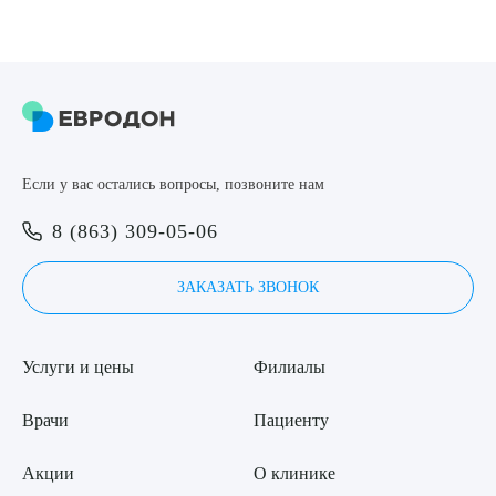
8 (863) 309-05-06
ЗАКАЗАТЬ ЗВОНОК
Выберите сопутствующую услугу
ЗАПИСЬ ОНЛАЙН
Если у вас остались вопросы, позвоните нам
8 (863) 309-05-06
ПОДТВЕРДИТЬ
ЗАКАЗАТЬ ЗВОНОК
ОТПРАВИТЬ
Я даю согласие на
обработку персональных данных
Услуги и цены
Филиалы
Врачи
Пациенту
Акции
О клинике