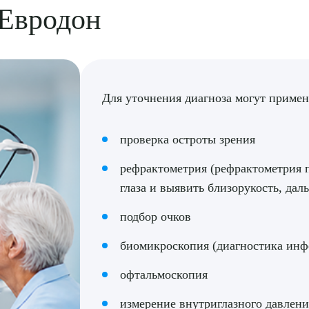
 Евродон
ПОДТВЕР
ТПРАВИТЬ
Я даю согласие на
обработку персональных да
Для уточнения диагноза могут примен
проверка остроты зрения
рефрактометрия (рефрактометрия 
глаза и выявить близорукость, дал
подбор очков
биомикроскопия (диагностика ин
офтальмоскопия
измерение внутриглазного давлени