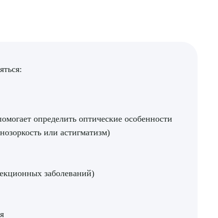
ДИТЬ
нных
яться:
помогает определить оптические особенности
ьнозоркость или астигматизм)
фекционных заболеваний)
я