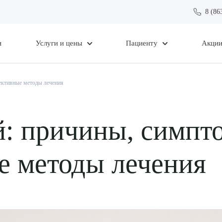
8 (86
и
Услуги и цены
Пациенту
Акци
ективные методы лечения
й: причины, симпт
е методы лечения