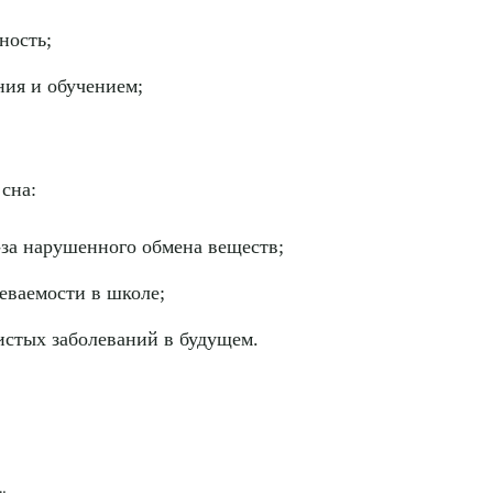
ность;
ния и обучением;
сна:
з-за нарушенного обмена веществ;
рите сопутствующую услугу
еваемости в школе;
стых заболеваний в будущем.
ПОДТВЕР
ТПРАВИТЬ
Я даю согласие на
обработку персональных да