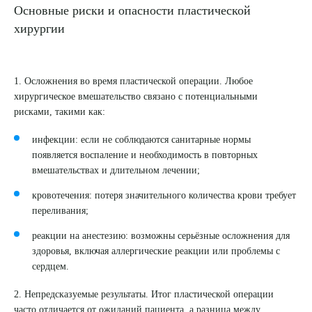
Основные риски и опасности пластической
хирургии
1. Осложнения во время пластической операции. Любое
хирургическое вмешательство связано с потенциальными
рисками, такими как:
инфекции: если не соблюдаются санитарные нормы
появляется воспаление и необходимость в повторных
вмешательствах и длительном лечении;
кровотечения: потеря значительного количества крови требует
переливания;
реакции на анестезию: возможны серьёзные осложнения для
здоровья, включая аллергические реакции или проблемы с
сердцем.
Выберите сопутствующую услугу
2. Непредсказуемые результаты. Итог пластической операции
часто отличается от ожиданий пациента, а разница между