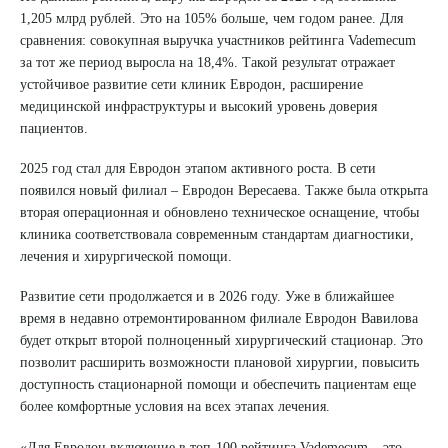
1,205 млрд рублей. Это на 105% больше, чем годом ранее. Для
сравнения: совокупная выручка участников рейтинга Vademecum
за тот же период выросла на 18,4%. Такой результат отражает
устойчивое развитие сети клиник Евродон, расширение
медицинской инфраструктуры и высокий уровень доверия
пациентов.
2025 год стал для Евродон этапом активного роста. В сети
появился новый филиал – Евродон Вересаева. Также была открыта
вторая операционная и обновлено техническое оснащение, чтобы
клиника соответствовала современным стандартам диагностики,
лечения и хирургической помощи.
Развитие сети продолжается и в 2026 году. Уже в ближайшее
Выберите сопутствующую услугу
время в недавно отремонтированном филиале Евродон Вавилова
будет открыт второй полноценный хирургический стационар. Это
позволит расширить возможности плановой хирургии, повысить
доступность стационарной помощи и обеспечить пациентам еще
ПОДТВЕРДИТЬ
более комфортные условия на всех этапах лечения.
ОТПРАВИТЬ
«Для Евродон включение в топ-100 рейтинга Vademecum – это