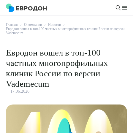
Главная
О компании
Новости
Личный кабинет
Евродон вошел в топ-100 частных многопрофильных клиник России по версии
Vademecum
О компании
Евродон вошел в топ-100
Новости
частных многопрофильных
Врачи
Статьи
клиник России по версии
Руководство клиники
Услуги и цены
Vademecum
Вакансии
Направления
17.06.2026
Пациенту
Врачам
Лабораторная диагностика
Подготовка к анализам
Правовая информация
Инструментальная диагностика
Акции
Подготовка к диагностике
Политика конфиденциальности
Хирургический стационар
ДМС
Филиалы
Пользовательское соглашение