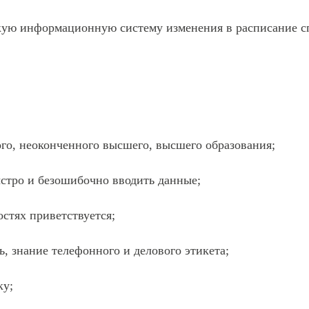
кую информационную систему изменения в расписание с
го, неоконченного высшего, высшего образования;
стро и безошибочно вводить данные;
рите сопутствующую услугу
стях приветствуется;
Другая вакансия
ь, знание телефонного и делового этикета;
Другая вакансия
ПОДТВЕР
ку;
Медицинская сестра