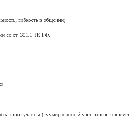
ТПРАВИТЬ
Я даю согласие на
обработку персональных да
согласие на
обработку персональных данных
Оператор в call - центр
ьность, гибкость в общении;
Администратор
ии со ст. 351.1 ТК РФ.
Санитар - уборщик
Медицинская сестра
Медицинская сестра
Биолог
Ф;
Врач (рассматриваем все
специализации)
ыбранного участка (суммированный учет рабочего времен