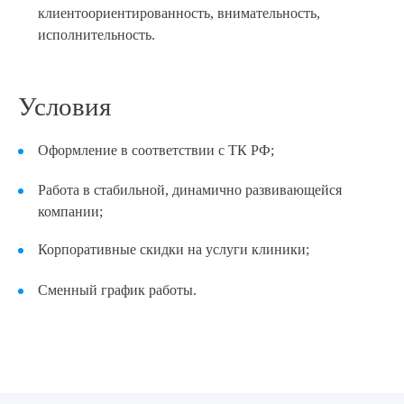
клиентоориентированность, внимательность,
исполнительность.
Условия
Выберите сопутствующую услугу
Оформление в соответствии с ТК РФ;
Другая вакансия
ПОДТВЕРДИТЬ
Работа в стабильной, динамично развивающейся
компании;
ОТПРАВИТЬ
Другая вакансия
Корпоративные скидки на услуги клиники;
Я даю согласие на
обработку персональных данных
Прикрепить резюме
Медицинская сестра
Сменный график работы.
Оператор в call - центр
ОТПРАВИТЬ
Администратор
Я даю согласие на
обработку персональных данных
Санитар - уборщик