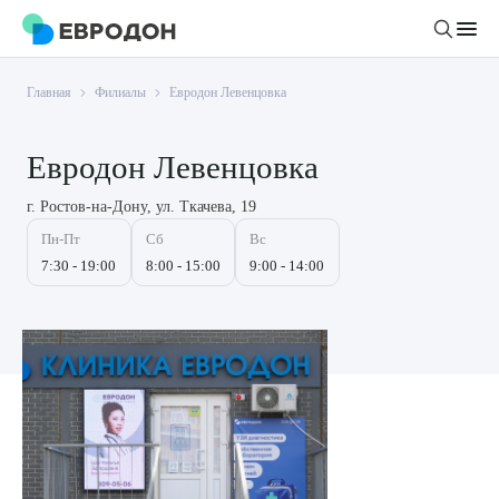
Главная
Филиалы
Евродон Левенцовка
Личный кабинет
Евродон Левенцовка
О компании
г. Ростов-на-Дону, ул. Ткачева, 19
Новости
Врачи
Пн-Пт
Сб
Вс
Статьи
7:30 - 19:00
8:00 - 15:00
9:00 - 14:00
Руководство клиники
Услуги и цены
Вакансии
Направления
Пациенту
Врачам
Лабораторная диагностика
Подготовка к анализам
Правовая информация
Инструментальная диагностика
Акции
Подготовка к диагностике
Политика конфиденциальности
Хирургический стационар
ДМС
Филиалы
Пользовательское соглашение