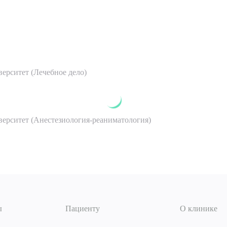
ерситет (Лечебное дело)
рите сопутствующую услугу
ерситет (Анестезиология-реаниматология)
ПОДТВЕР
ТПРАВИТЬ
Я даю согласие на
обработку персональных да
согласие на
обработку персональных данных
ы
Пациенту
О клинике