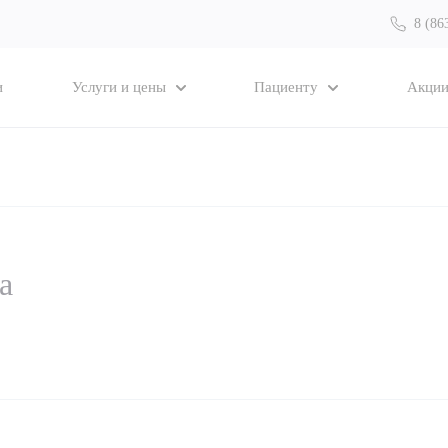
8 (86
и
Услуги и цены
Пациенту
Акци
а