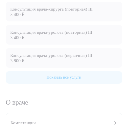
Консультация врача-хирурга (повторная) III
8 (863) 309-05-06
3 400 ₽
ЗАКАЗАТЬ ЗВОНОК
Консультация врача-уролога (повторная) III
3 400 ₽
ЗАПИСЬ ОНЛАЙН
Консультация врача-уролога (первичная) III
3 800 ₽
Показать все услуги
О враче
Компетенции
Выберите сопутствующую услугу