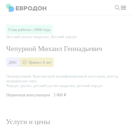
Личный кабинет
Стаж работы с 2006 года
Детский уролог-андролог, Детский хирург
О компании
Чепурной Михаил Геннадьевич
Новости
Врачи
ДМС
Прием с 0 лет
Статьи
Руководство клиники
Услуги и цены
Оперирующий, Врач высшей квалификационной категории, доктор
медицинских наук
Вакансии
Направления
Хирург, уролог, детский уролог-андролог, детский хирург
Пациенту
Врачам
Лабораторная диагностика
Первичная консультация
3 800 ₽
Подготовка к анализам
Правовая информация
Инструментальная диагностика
Акции
Подготовка к диагностике
Политика конфиденциальности
Хирургический стационар
Услуги и цены
ДМС
Филиалы
Пользовательское соглашение