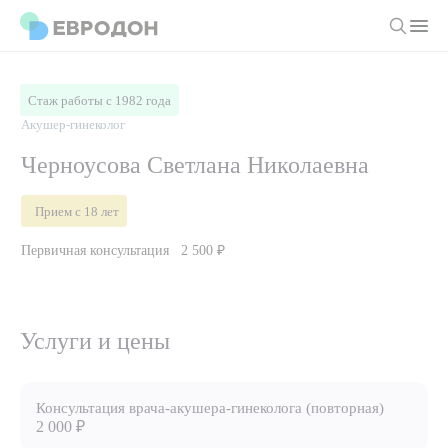
Личный кабинет
Стаж работы с 1982 года
Акушер-гинеколог
О компании
Черноусова Светлана Николаевна
Новости
Врачи
Прием с 18 лет
Статьи
Первичная консультация
2 500 ₽
Руководство клиники
Услуги и цены
Вакансии
Направления
Пациенту
Врачам
Лабораторная диагностика
Услуги и цены
Подготовка к анализам
Правовая информация
Инструментальная диагностика
Акции
Подготовка к диагностике
Политика конфиденциальности
Хирургический стационар
ДМС
Консультация врача-акушера-гинеколога (повторная)
Филиалы
Пользовательское соглашение
2 000 ₽