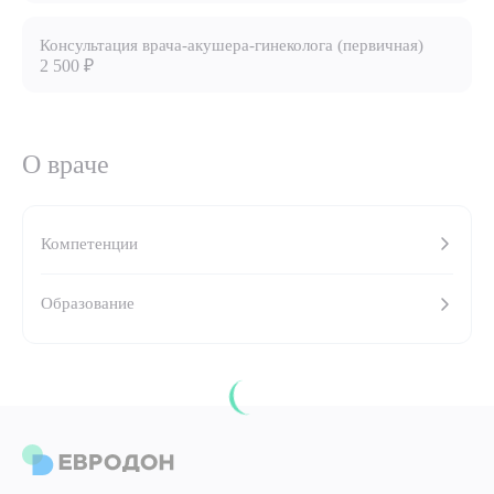
8 (863) 309-05-06
Консультация врача-акушера-гинеколога (первичная)
2 500 ₽
ЗАКАЗАТЬ ЗВОНОК
О враче
ЗАПИСЬ ОНЛАЙН
Компетенции
Образование
Выберите сопутствующую услугу
ПОДТВЕРДИТЬ
ОТПРАВИТЬ