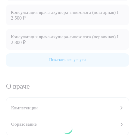
8 (863) 309-05-06
Консультация врача-акушера-гинеколога (повторная) I
2 500 ₽
ЗАКАЗАТЬ ЗВОНОК
Консультация врача-акушера-гинеколога (первичная) I
2 800 ₽
ЗАПИСЬ ОНЛАЙН
Показать все услуги
О враче
Компетенции
Выберите сопутствующую услугу
Образование