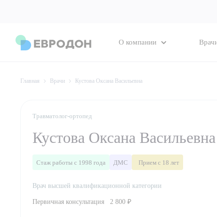
О компании
Врач
Главная
Врачи
Кустова Оксана Васильевна
Травматолог-ортопед
Кустова Оксана Васильевна
Стаж работы с 1998 года
ДМС
Прием с 18 лет
Врач высшей квалификационной категории
Первичная консультация
2 800 ₽