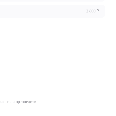
2 800 ₽
ДИТЬ
нных
ология и ортопедия»