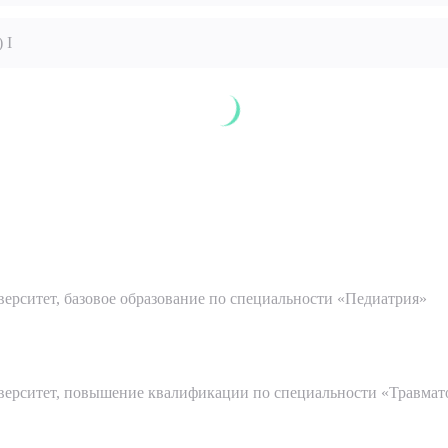
 I
рите сопутствующую услугу
ПОДТВЕР
ТПРАВИТЬ
Я даю согласие на
обработку персональных да
согласие на
обработку персональных данных
ерситет, базовое образование по специальности «Педиатрия»
ерситет, повышение квалификации по специальности «Травмат