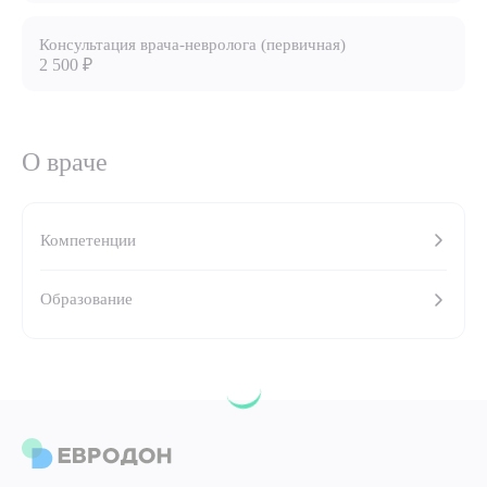
8 (863) 309-05-06
Консультация врача-невролога (первичная)
2 500 ₽
ЗАКАЗАТЬ ЗВОНОК
О враче
ЗАПИСЬ ОНЛАЙН
Компетенции
Образование
Выберите сопутствующую услугу
ПОДТВЕРДИТЬ
ОТПРАВИТЬ