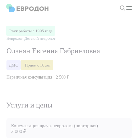
Личный кабинет
Стаж работы с 1995 года
Невролог, Детский невролог
О компании
Оланян Евгения Габриеловна
Новости
Врачи
ДМС
Прием с 16 лет
Статьи
Первичная консультация
2 500 ₽
Руководство клиники
Услуги и цены
Вакансии
Направления
Пациенту
Врачам
Лабораторная диагностика
Услуги и цены
Подготовка к анализам
Правовая информация
Инструментальная диагностика
Акции
Подготовка к диагностике
Политика конфиденциальности
Хирургический стационар
ДМС
Консультация врача-невролога (повторная)
Филиалы
Пользовательское соглашение
2 000 ₽