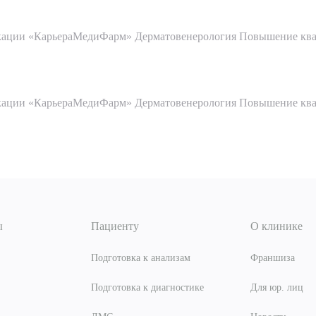
кации «КарьераМедиФарм» Дерматовенерология Повышение кв
кации «КарьераМедиФарм» Дерматовенерология Повышение кв
ы
Пациенту
О клинике
Подготовка к анализам
Франшиза
Подготовка к диагностике
Для юр. лиц