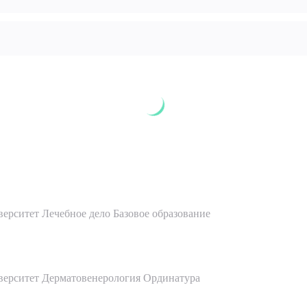
рите сопутствующую услугу
ПОДТВЕР
ТПРАВИТЬ
Я даю согласие на
обработку персональных да
согласие на
обработку персональных данных
ерситет Лечебное дело Базовое образование
верситет Дерматовенерология Ординатура