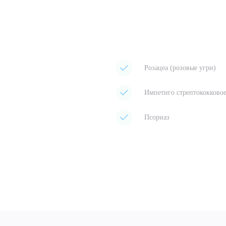
Розацеа (розовые угри)
Импетиго стрептококково
Псориаз