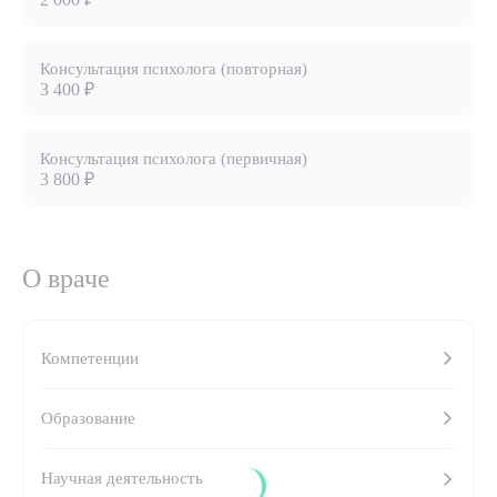
8 (863) 309-05-06
Консультация психолога (повторная)
3 400 ₽
ЗАКАЗАТЬ ЗВОНОК
Консультация психолога (первичная)
ЗАПИСЬ ОНЛАЙН
3 800 ₽
О враче
Компетенции
Образование
Выберите сопутствующую услугу
Научная деятельность