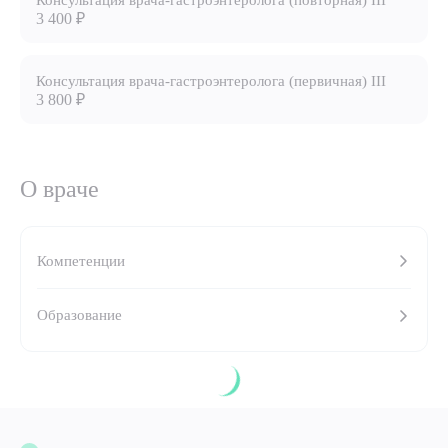
Консультация врача-гастроэнтеролога (повторная) III
3 400 ₽
8 (863) 309-05-06
Консультация врача-гастроэнтеролога (первичная) III
ЗАКАЗАТЬ ЗВОНОК
3 800 ₽
ЗАПИСЬ ОНЛАЙН
О враче
Компетенции
Образование
Выберите сопутствующую услугу
ПОДТВЕРДИТЬ