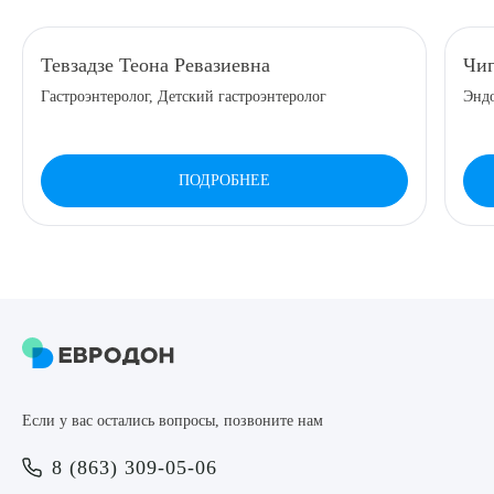
8 (863) 309-05-06
Тевзадзе Теона Ревазиевна
Чиг
Гастроэнтеролог, Детский гастроэнтеролог
Эндо
ЗАКАЗАТЬ ЗВОНОК
ЗАПИСЬ ОНЛАЙН
ПОДРОБНЕЕ
Выберите сопутствующую услугу
ПОДТВЕРДИТЬ
Если у вас остались вопросы, позвоните нам
ОТПРАВИТЬ
8 (863) 309-05-06
Я даю согласие на
обработку персональных данных