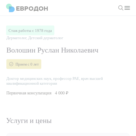
Личный кабинет
Стаж работы с 1978 года
Дерматолог, Детский дерматолог
О компании
Волошин Руслан Николаевич
Новости
Врачи
Прием с 0 лет
Статьи
Руководство клиники
Услуги и цены
Доктор медицинских наук, профессор РАЕ, врач высшей
квалификационной категории
Вакансии
Направления
Первичная консультация
4 000 ₽
Пациенту
Врачам
Лабораторная диагностика
Подготовка к анализам
Правовая информация
Инструментальная диагностика
Акции
Подготовка к диагностике
Политика конфиденциальности
Хирургический стационар
Услуги и цены
ДМС
Филиалы
Пользовательское соглашение