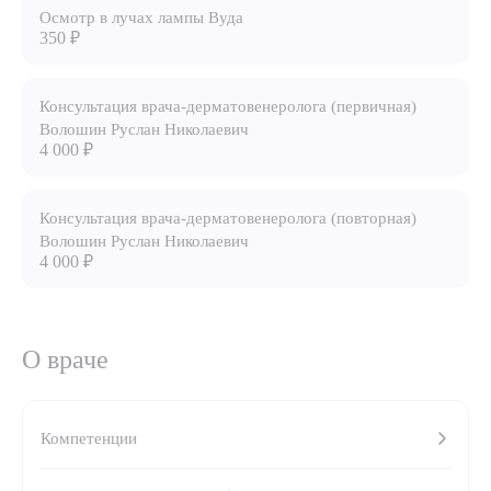
Осмотр в лучах лампы Вуда
350 ₽
8 (863) 309-05-06
ЗАКАЗАТЬ ЗВОНОК
Консультация врача-дерматовенеролога (первичная)
Волошин Руслан Николаевич
4 000 ₽
ЗАПИСЬ ОНЛАЙН
Консультация врача-дерматовенеролога (повторная)
Волошин Руслан Николаевич
4 000 ₽
О враче
Выберите сопутствующую услугу
Компетенции