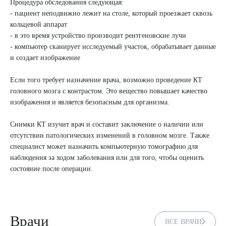
Процедура обследования следующая:
- пациент неподвижно лежит на столе, который проезжает сквозь
8 (863) 309-05-06
кольцевой аппарат
- в это время устройство производит рентгеновские лучи
ЗАКАЗАТЬ ЗВОНОК
- компьютер сканирует исследуемый участок, обрабатывает данные
и создает изображение
ЗАПИСЬ ОНЛАЙН
Если того требует назначение врача, возможно проведение КТ
головного мозга с контрастом. Это вещество повышает качество
изображения и является безопасным для организма.
Снимки КТ изучит врач и составит заключение о наличии или
отсутствии патологических изменений в головном мозге. Также
специалист может назначить компьютерную томографию для
наблюдения за ходом заболевания или для того, чтобы оценить
состояние после операции.
Врачи
ВСЕ ВРАЧИ