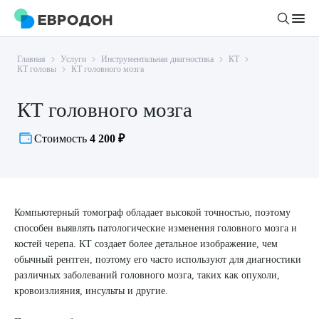
Главная
Услуги
Инструментальная диагностика
КТ
Личный кабинет
КТ головы
КТ головного мозга
КТ головного мозга
О компании
Новости
Стоимость
4 200 ₽
Врачи
Статьи
Руководство клиники
Услуги и цены
Вакансии
Направления
Компьютерный томограф обладает высокой точностью, поэтому
Пациенту
способен выявлять патологические изменения головного мозга и
Врачам
Лабораторная диагностика
Подготовка к анализам
костей черепа. КТ создает более детальное изображение, чем
Правовая информация
Инструментальная диагностика
Акции
обычный рентген, поэтому его часто используют для диагностики
Подготовка к диагностике
различных заболеваний головного мозга, таких как опухоли,
Политика конфиденциальности
Хирургический стационар
ДМС
кровоизлияния, инсульты и другие.
Филиалы
Пользовательское соглашение