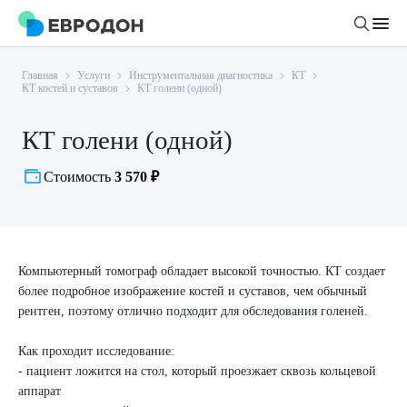
Главная
Услуги
Инструментальная диагностика
КТ
Личный кабинет
КТ костей и суставов
КТ голени (одной)
КТ голени (одной)
О компании
Новости
Стоимость
3 570 ₽
Врачи
Статьи
Руководство клиники
Услуги и цены
Вакансии
Направления
Компьютерный томограф обладает высокой точностью. КТ создает
Пациенту
более подробное изображение костей и суставов, чем обычный
Врачам
Лабораторная диагностика
Подготовка к анализам
рентген, поэтому отлично подходит для обследования голеней.
Правовая информация
Инструментальная диагностика
Акции
Подготовка к диагностике
Как проходит исследование:
Политика конфиденциальности
Хирургический стационар
ДМС
- пациент ложится на стол, который проезжает сквозь кольцевой
Филиалы
Пользовательское соглашение
аппарат