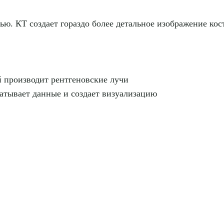
. КТ создает гораздо более детальное изображение кост
ый производит рентгеновские лучи
батывает данные и создает визуализацию
рите сопутствующую услугу
ПОДТВЕР
ТПРАВИТЬ
Я даю согласие на
обработку персональных да