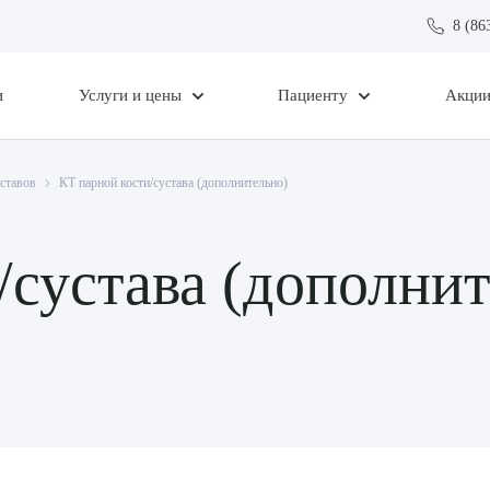
8 (86
и
Услуги и цены
Пациенту
Акци
уставов
КТ парной кости/сустава (дополнительно)
/сустава (дополни