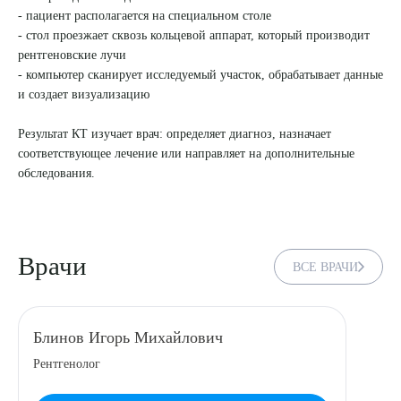
- пациент располагается на специальном столе
8 (863) 309-05-06
- стол проезжает сквозь кольцевой аппарат, который производит
рентгеновские лучи
- компьютер сканирует исследуемый участок, обрабатывает данные
ЗАКАЗАТЬ ЗВОНОК
и создает визуализацию
Результат КТ изучает врач: определяет диагноз, назначает
ЗАПИСЬ ОНЛАЙН
соответствующее лечение или направляет на дополнительные
обследования.
Врачи
ВСЕ ВРАЧИ
Блинов Игорь Михайлович
Выберите сопутствующую услугу
Рентгенолог