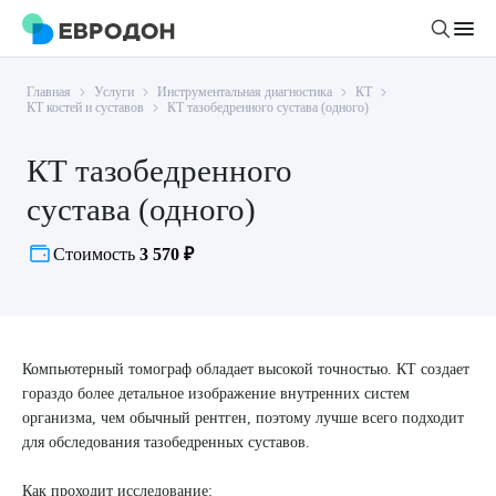
Главная
Услуги
Инструментальная диагностика
КТ
Личный кабинет
КТ костей и суставов
КТ тазобедренного сустава (одного)
КТ тазобедренного
О компании
сустава (одного)
Новости
Врачи
Статьи
Стоимость
3 570 ₽
Руководство клиники
Услуги и цены
Вакансии
Направления
Пациенту
Врачам
Лабораторная диагностика
Компьютерный томограф обладает высокой точностью. КТ создает
Подготовка к анализам
Правовая информация
гораздо более детальное изображение внутренних систем
Инструментальная диагностика
Акции
Подготовка к диагностике
организма, чем обычный рентген, поэтому лучше всего подходит
Политика конфиденциальности
Хирургический стационар
для обследования тазобедренных суставов.
ДМС
Филиалы
Пользовательское соглашение
Как проходит исследование: