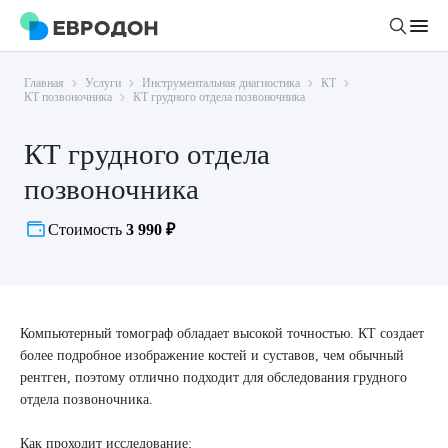
Главная
Услуги
Инструментальная диагностика
КТ
Личный кабинет
КТ позвоночника
КТ грудного отдела позвоночника
КТ грудного отдела
О компании
позвоночника
Новости
Врачи
Статьи
Стоимость
3 990 ₽
Руководство клиники
Услуги и цены
Вакансии
Направления
Пациенту
Врачам
Лабораторная диагностика
Компьютерный томограф обладает высокой точностью. КТ создает
Подготовка к анализам
Правовая информация
более подробное изображение костей и суставов, чем обычный
Инструментальная диагностика
Акции
Подготовка к диагностике
рентген, поэтому отлично подходит для обследования грудного
Политика конфиденциальности
Хирургический стационар
отдела позвоночника.
ДМС
Филиалы
Пользовательское соглашение
Как проходит исследование: