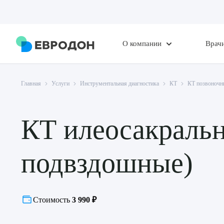
О компании
Врач
Главная
Услуги
Инструментальная диагностика
КТ
КТ позвоночн
КТ илеосакральн
подвздошные)
Стоимость
3 990 ₽