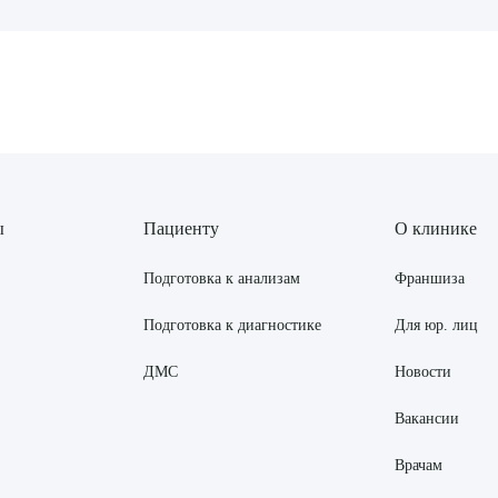
рите сопутствующую услугу
ПОДТВЕР
ТПРАВИТЬ
Я даю согласие на
обработку персональных да
ы
Пациенту
О клинике
Подготовка к анализам
Франшиза
Подготовка к диагностике
Для юр. лиц
ДМС
Новости
Вакансии
Врачам