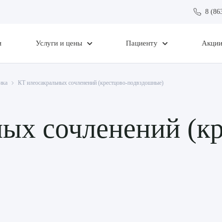
8 (86
и
Услуги и цены
Пациенту
Акци
ика
КТ илеосакральных сочленений (крестцово-подвздошные)
ых сочленений (кр