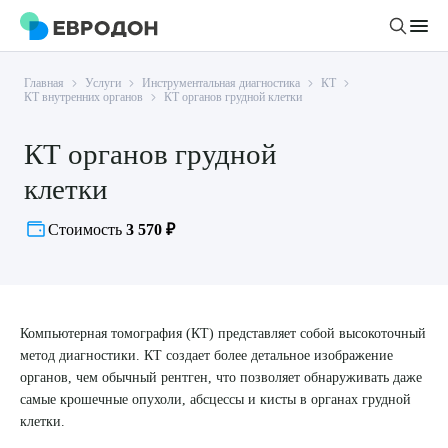
Главная
Услуги
Инструментальная диагностика
КТ
Личный кабинет
КТ внутренних органов
КТ органов грудной клетки
КТ органов грудной
О компании
клетки
Новости
Врачи
Статьи
Стоимость
3 570 ₽
Руководство клиники
Услуги и цены
Вакансии
Направления
Пациенту
Врачам
Лабораторная диагностика
Компьютерная томография (КТ) представляет собой высокоточный
Подготовка к анализам
Правовая информация
метод диагностики. КТ создает более детальное изображение
Инструментальная диагностика
Акции
Подготовка к диагностике
органов, чем обычный рентген, что позволяет обнаруживать даже
Политика конфиденциальности
Хирургический стационар
самые крошечные опухоли, абсцессы и кисты в органах грудной
ДМС
Филиалы
Пользовательское соглашение
клетки.