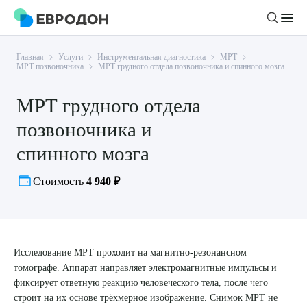
Главная
Услуги
Инструментальная диагностика
МРТ
Личный кабинет
МРТ позвоночника
МРТ грудного отдела позвоночника и спинного мозга
МРТ грудного отдела
О компании
позвоночника и
Новости
Врачи
спинного мозга
Статьи
Руководство клиники
Услуги и цены
Стоимость
4 940 ₽
Вакансии
Направления
Пациенту
Врачам
Лабораторная диагностика
Подготовка к анализам
Правовая информация
Инструментальная диагностика
Акции
Исследование МРТ проходит на магнитно-резонансном
Подготовка к диагностике
Политика конфиденциальности
Хирургический стационар
томографе. Аппарат направляет электромагнитные импульсы и
ДМС
Филиалы
фиксирует ответную реакцию человеческого тела, после чего
Пользовательское соглашение
строит на их основе трёхмерное изображение. Снимок МРТ не