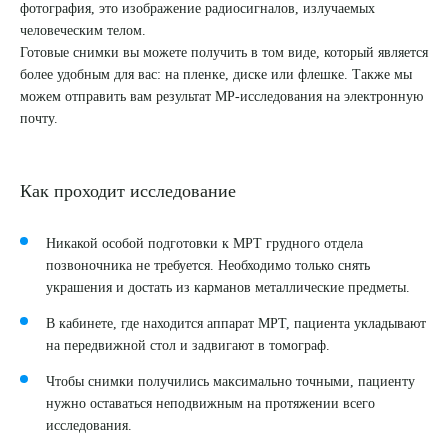
фотография, это изображение радиосигналов, излучаемых
человеческим телом.
8 (863) 309-05-06
Готовые снимки вы можете получить в том виде, который является
более удобным для вас: на пленке, диске или флешке. Также мы
ЗАКАЗАТЬ ЗВОНОК
можем отправить вам результат МР-исследования на электронную
почту.
ЗАПИСЬ ОНЛАЙН
Как проходит исследование
Никакой особой подготовки к МРТ грудного отдела
позвоночника не требуется. Необходимо только снять
украшения и достать из карманов металлические предметы.
В кабинете, где находится аппарат МРТ, пациента укладывают
на передвижной стол и задвигают в томограф.
Выберите сопутствующую услугу
Чтобы снимки получились максимально точными, пациенту
нужно оставаться неподвижным на протяжении всего
исследования.