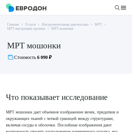
Главная
Услуги
Инструментальная диагностика
МРТ
Личный кабинет
МРТ внутренних органов
МРТ мошонки
МРТ мошонки
О компании
Новости
Стоимость
6 090 ₽
Врачи
Статьи
Руководство клиники
Услуги и цены
Вакансии
Направления
Пациенту
Врачам
Что показывает исследование
Лабораторная диагностика
Подготовка к анализам
Правовая информация
Инструментальная диагностика
Акции
Подготовка к диагностике
МРТ мошонки дает объемное изображение яичек, придатков и
Политика конфиденциальности
Хирургический стационар
окружающих тканей с четкой границей между структурами,
ДМС
Филиалы
Пользовательское соглашение
включая сосуды и оболочки. Послойные изображения дают
возможность увидеть расположение измененного участка, его