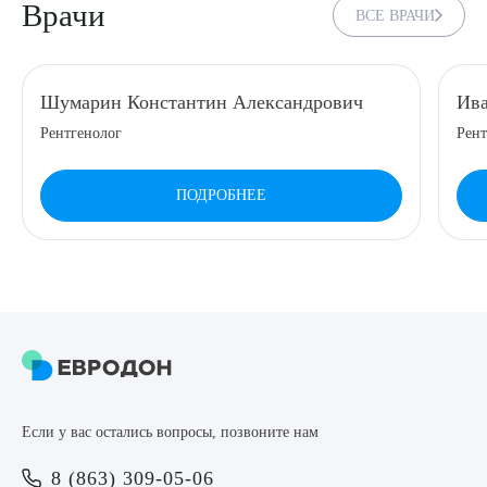
Врачи
ВСЕ ВРАЧИ
8 (863) 309-05-06
ЗАКАЗАТЬ ЗВОНОК
Шумарин Константин Александрович
Ива
Рентгенолог
Рент
ЗАПИСЬ ОНЛАЙН
ПОДРОБНЕЕ
Выберите сопутствующую услугу
ПОДТВЕРДИТЬ
Если у вас остались вопросы, позвоните нам
ОТПРАВИТЬ
8 (863) 309-05-06
Я даю согласие на
обработку персональных данных