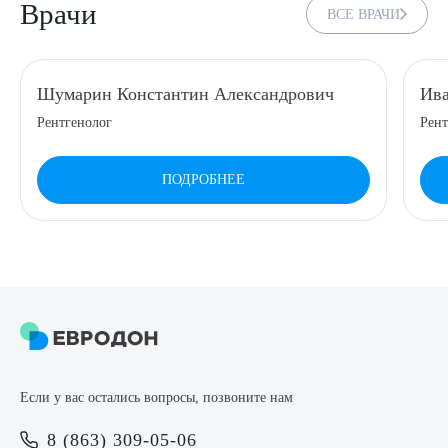
Врачи
ВСЕ ВРАЧИ
8 (863) 309-05-06
ЗАКАЗАТЬ ЗВОНОК
Шумарин Константин Александрович
Ива
Рентгенолог
Рент
ЗАПИСЬ ОНЛАЙН
ПОДРОБНЕЕ
Выберите сопутствующую услугу
ПОДТВЕРДИТЬ
Если у вас остались вопросы, позвоните нам
ОТПРАВИТЬ
8 (863) 309-05-06
Я даю согласие на
обработку персональных данных