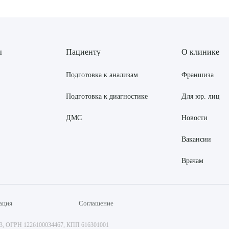
ы
Пациенту
О клинике
Подготовка к анализам
Франшиза
Подготовка к диагностике
Для юр. лиц
ДМС
Новости
Вакансии
Врачам
ация
Соглашение
73, ОГРН 1226100034467, КПП 616301001