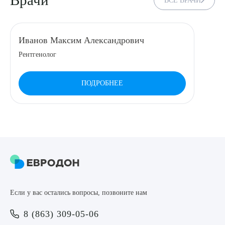
Врачи
ВСЕ ВРАЧИ
8 (863) 309-05-06
Иванов Максим Александрович
ЗАКАЗАТЬ ЗВОНОК
Рентгенолог
ЗАПИСЬ ОНЛАЙН
ПОДРОБНЕЕ
Выберите сопутствующую услугу
ПОДТВЕРДИТЬ
Если у вас остались вопросы, позвоните нам
ОТПРАВИТЬ
8 (863) 309-05-06
Я даю согласие на
обработку персональных данных