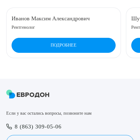
8 (863) 309-05-06
Иванов Максим Александрович
Шум
Рентгенолог
Рент
ЗАКАЗАТЬ ЗВОНОК
ПОДРОБНЕЕ
ЗАПИСЬ ОНЛАЙН
Выберите сопутствующую услугу
ПОДТВЕРДИТЬ
Если у вас остались вопросы, позвоните нам
ОТПРАВИТЬ
8 (863) 309-05-06
Я даю согласие на
обработку персональных данных