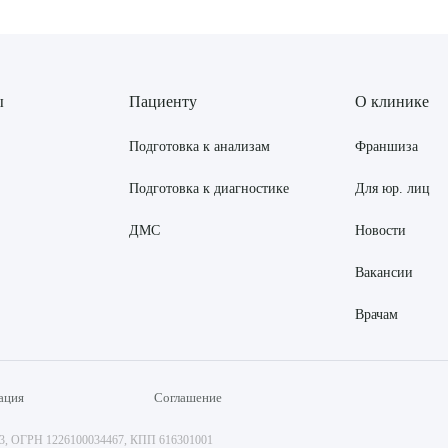
ы
Пациенту
О клинике
Подготовка к анализам
Франшиза
Подготовка к диагностике
Для юр. лиц
ДМС
Новости
Вакансии
Врачам
ация
Соглашение
73, ОГРН 1226100034467, КПП 616301001