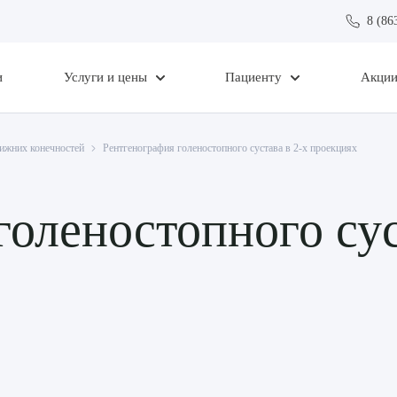
8 (86
и
Услуги и цены
Пациенту
Акци
нижних конечностей
Рентгенография голеностопного сустава в 2-х проекциях
оленостопного сус