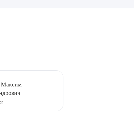
рите сопутствующую услугу
 Максим
ндрович
ПОДТВЕР
ог
ТПРАВИТЬ
Я даю согласие на
обработку персональных да