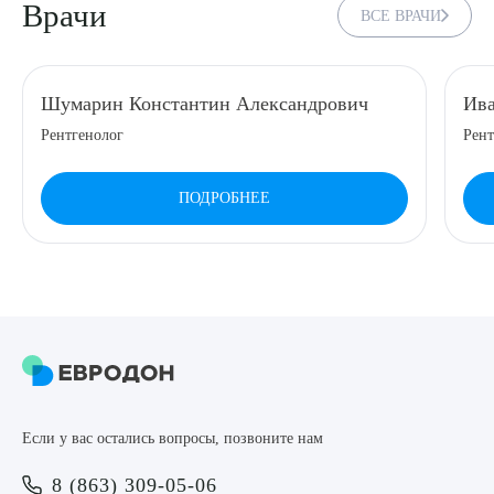
Врачи
ВСЕ ВРАЧИ
8 (863) 309-05-06
ЗАКАЗАТЬ ЗВОНОК
Шумарин Константин Александрович
Ива
Рентгенолог
Рент
ЗАПИСЬ ОНЛАЙН
ПОДРОБНЕЕ
Выберите сопутствующую услугу
ПОДТВЕРДИТЬ
Если у вас остались вопросы, позвоните нам
ОТПРАВИТЬ
8 (863) 309-05-06
Я даю согласие на
обработку персональных данных