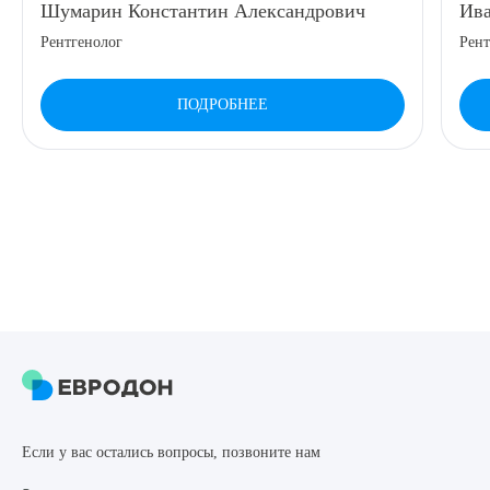
Шумарин Константин Александрович
Ива
8 (863) 309-05-06
Рентгенолог
Рент
ЗАКАЗАТЬ ЗВОНОК
ПОДРОБНЕЕ
ЗАПИСЬ ОНЛАЙН
Выберите сопутствующую услугу
ПОДТВЕРДИТЬ
ОТПРАВИТЬ
Если у вас остались вопросы, позвоните нам
Я даю согласие на
обработку персональных данных