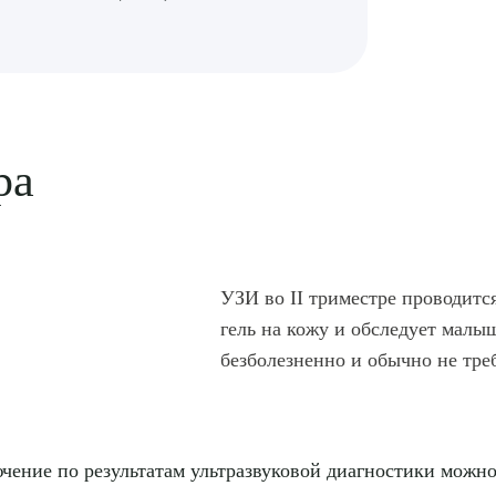
рите сопутствующую услугу
ПОДТВЕР
ра
ТПРАВИТЬ
Я даю согласие на
обработку персональных да
УЗИ во II триместре проводитс
гель на кожу и обследует малы
безболезненно и обычно не тре
чение по результатам ультразвуковой диагностики можно