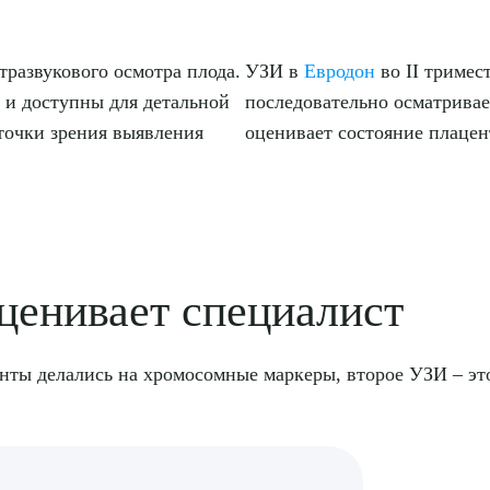
тразвукового осмотра плода.
УЗИ в
Евродон
во II тримес
 и доступны для детальной
последовательно осматрива
 точки зрения выявления
оценивает состояние плацен
ценивает специалист
енты делались на хромосомные маркеры, второе УЗИ – эт