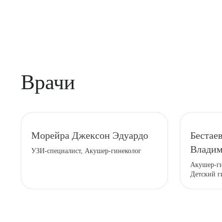
Врачи
Морейра Джексон Эдуардо
Бестае
Владим
УЗИ-специалист, Акушер-гинеколог
Акушер-ги
Детский г