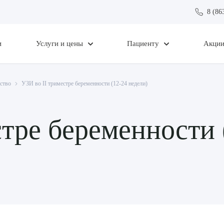
8 (86
и
Услуги и цены
Пациенту
Акци
ство
УЗИ во II триместре беременности (12-24 недели)
стре беременности 