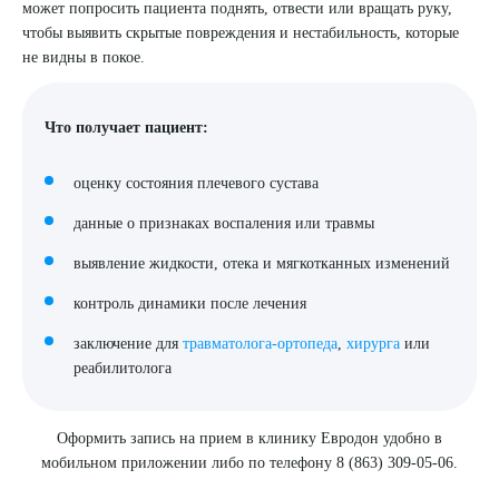
может попросить пациента поднять, отвести или вращать руку,
чтобы выявить скрытые повреждения и нестабильность, которые
не видны в покое.
Что получает пациент:
Выберите сопутствующую услугу
оценку состояния плечевого сустава
данные о признаках воспаления или травмы
ПОДТВЕРДИТЬ
выявление жидкости, отека и мягкотканных изменений
ОТПРАВИТЬ
контроль динамики после лечения
Я даю согласие на
обработку персональных данных
заключение для
травматолога-ортопеда
,
хирурга
или
реабилитолога
Оформить запись на прием в клинику Евродон удобно в
мобильном приложении либо по телефону 8 (863) 309-05-06.