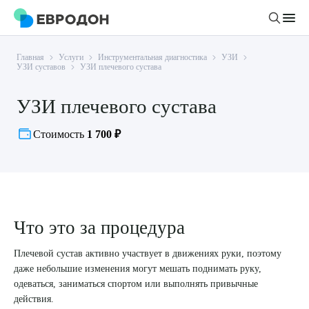
Главная
Услуги
Инструментальная диагностика
УЗИ
Личный кабинет
УЗИ суставов
УЗИ плечевого сустава
УЗИ плечевого сустава
О компании
Новости
Стоимость
1 700 ₽
Врачи
Статьи
Руководство клиники
Услуги и цены
Вакансии
Направления
Пациенту
Врачам
Что это за процедура
Лабораторная диагностика
Подготовка к анализам
Правовая информация
Инструментальная диагностика
Акции
Плечевой сустав активно участвует в движениях руки, поэтому
Подготовка к диагностике
Политика конфиденциальности
Хирургический стационар
даже небольшие изменения могут мешать поднимать руку,
ДМС
Филиалы
одеваться, заниматься спортом или выполнять привычные
Пользовательское соглашение
действия.