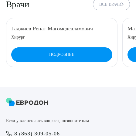
Врачи
ВСЕ ВРАЧИ
8 (863) 309-05-06
ЗАКАЗАТЬ ЗВОНОК
Гаджиев Ренат Магомедсаламович
Мат
Хирург
Хир
ЗАПИСЬ ОНЛАЙН
ПОДРОБНЕЕ
Выберите сопутствующую услугу
ПОДТВЕРДИТЬ
Если у вас остались вопросы, позвоните нам
ОТПРАВИТЬ
8 (863) 309-05-06
Я даю согласие на
обработку персональных данных